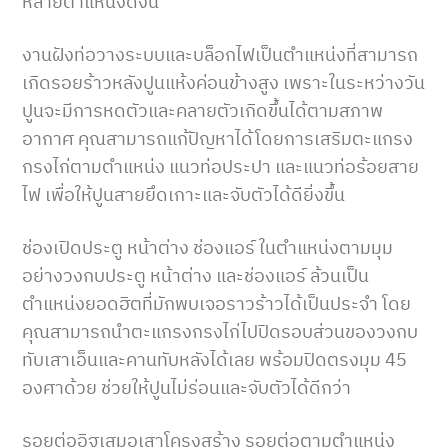
หลายตำแหน่งดังนี้
งานฝังท่อวางระบบและบล็อกไฟเป็นตำแหน่งที่สามารถ
เกิดรอยร้าวหลังปูนแห้งค่อนข้างสูง เพราะในระหว่างวัน
ปูนจะมีการหดตัวและคลายตัวเกิดขึ้นได้ตามสภาพ
อากาศ คุณสามารถแก้ปัญหาได้โดยการเสริมตะแกรง
กรงไก่ตามตำแหน่ง แนวท่อประปา และแนวท่อร้อยสาย
ไฟ เพื่อให้ปูนสายยึดเกาะและจับตัวได้ดียิ่งขึ้น
ช่องเปิดประตู หน้าต่าง ช่องแอร์ ในตำแหน่งตามมุม
อย่างวงกบประตู หน้าต่าง และช่องแอร์ ล้วนเป็น
ตำแหน่งยอดฮิตที่มักพบเจอราวร้าวได้เป็นประจำ โดย
คุณสามารถนำตะแกรงกรงไก่ไปปิดรอบส่วนของวงกบ
ทับเสาเอ็นและคานทับหลังได้เลย พร้อมปิดตรงมุม 45
องศาด้วย ช่วยให้ปูนไม่ร่อนและจับตัวได้ดีกว่า
รอยต่ออิฐเสมอเสาโครงสร้าง รอยต่อตามตำแหน่ง