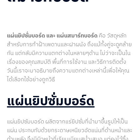
แผ่นยิปซั่มบอร์ด และ แผ่นสมาร์ทบอร์ด
คือ วัสดุหลัก
สำหรับการทำฝ้าเพดานและฝาผนัง ถึงแม้ทั้งคู่จะดูคล้าย
กัน แต่กลับมีความแตกต่างในหลายๆด้าน ไม่ว่าจะเป็นใน
เรื่องของคุณสมบัติ พื้นที่การใช้งาน และวิธีการติดตั้ง
วันนี้เราจะมาอธิบายถึงความแตกต่างเหล่านี้เพื่อให้คุณ
ได้เลือกใช้อย่างถูกวิธี
แผ่นยิปซั่ม
บอร์ด
แผ่นยิปซัมบอร์ด ผลิตจากแร่ยิปซั่มที่นำมาขึ้นรูปให้เป็น
แผ่น ประกบทับด้วยกระดาษเหนียวอัดแน่นที่ด้านหน้าและ
ด้านหลัง จึงมีผิวหน้าที่เรียบเนียนสม่ำเสมอ แต่คงไว้ซึ่ง