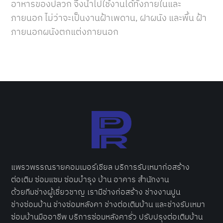
อาหารของปลวก จึงนำไปใช้งานได้ทั้งภายในและ
ภายนอก ไม่ว่าจะเป็นงานฝ้าเพดาน, ฝาผนัง และพื้น ฝ้า
ภายนอกผนังตกแต่งภายนอก
แพรวพรรณรายคอมเมอร์เชียล บริการ
รับเหมาก่อสร้าง
ต่อเติม ซ่อ
มแซม ซ่อมบำรุง บ้าน อาคาร สำนักงาน
ด้วยทีมช่างผู้เชี่ยวชาญ เรามีช่างก่อสร้าง ช่างงานปูน
ช่าง
ซ่อมบ้าน
ช่างซ่อมหลังคา ช่างต่อเติมบ้าน และช่างรับเหมา
ซ่อมบ้านมืออาชีพ บริการ
ซ่อมหลังคารั่ว
ปรับปรุงต่อเติมบ้าน