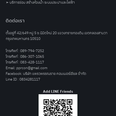
➣
บริการซ่อม สร้างห้องน้ำ ระบบประปาและไฟฟ้า
ติดต่อเรา
ตั้งอยู่ที่ 42/649 หมู่ 5 ซ.นิมิตใหม่ 20 แขวงทรายกองดิน เขตคลองสามวา
กรุงเทพมหานคร 10510
โทรศัพท์ :
089-794-7252
โทรศัพท์ :
086-307-1065
โทรศัพท์ :
083-428-1117
Email:
pprcon@gmail.com
Facebook:
บริษัท แพรวพรรณราย คอมเมอร์เชียล จำกัด
Line ID :
0834281117
Add LINE Friends