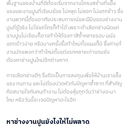
พื้นฐานของบ้านที่ดีต้องเริ่มจากงานโครงสร้างที่แข็ง
แรงและงานปูนที่เรียบร้อย ไม่หลุด ไม่ลอก ไม่แตกร้าว ซึ่ง
งานพวกนี้ต้องอาศัยประสบการณ์และฝีมือของช่างงาน
ปูนที่รู้จริง ไม่ใช่แค่ใครก็ทำได้ เพราะถ้าเลือกช่างผิดแค่
ฉาบปูนไม่เรียบก็อาจทำให้ต้องทาสีซ้ำหลายรอบ ผนัง
แตกร้าวง่าย หรือบางครั้งรื้อทำใหม่ทั้งแผงก็มี ซึ่งค่าแก้
งานมักแพงกว่าทำใหม่ตั้งแต่แรกหลายเท่าแถมยัง
ต้องหาช่างปูนใหม่อีกต่างหาก
การเลือกช่างดีๆ จึงถือเป็นการลงทุนเพื่อให้บ้านเราแข็ง
แรง ทนทาน และไม่ต้องปวดหัวกับปัญหาซ้ำซาก ที่สำคัญ
คือสบายใจกับคนทำงาน ไม่ต้องลุ้นทุกวันว่าช่างจะมา
ไหม หรือวันนี้จะเจอปัญหาอะไรอีก
หาช่างงานปูนยังไงให้ไม่พลาด