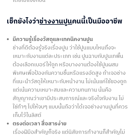
เช็กยังไงว่า
ช่างงานปูน
คนนี้เป็นมืออาชีพ
มีความรู้เรื่องวัสดุและเทคนิคงานปูน
ช่างที่ดีต้องรู้จริงเรื่องปูน ว่าใช้ปูนแบบไหนถึงจะ
เหมาะกับงานแต่ละประเภท เช่น ปูนฉาบกับปูนเทพื้น
ต้องเลือกเบอร์ให้ถูก หรือบางงานต้องใช้ปูนผสม
พิเศษเพื่อป้องกันความชื้นหรือแรงอัดสูง ถ้าเจอช่าง
ที่แนะนำวัสดุให้เหมาะกับหน้างาน ไม่เน้นแค่ใช้ของถูก
แต่เน้นความเหมาะสมและความทนทาน นั่นคือ
สัญญาณว่าเขามีประสบการณ์และจริงใจกับงาน ไม่
ใช่ทำๆ ไปให้จบๆ แบบนั้นถือว่าได้เจอช่างงานปูนที่ควร
เก็บไว้ในลิสต์
ตรงต่อเวลา สื่อสารง่าย
เรื่องฝีมือสำคัญก็จริง แต่นิสัยการทำงานก็สำคัญไม่