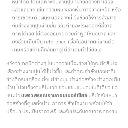
หน้าได้ดี โดยเฉพาะกับงานปูนที่บางอย่างทำเสร็จ
แล้วแก้ยาก เช่น ความหนาของพื้น การวางเหล็ก หรือ
การเซตระดับผนัง นอกจากนี้ ยังช่วยให้การสื่อสาร
กับช่างงานปูนง่ายขึ้น เช่น ถ้ามีอะไรผิดจุดก็ชี้จาก
ภาพได้เลย ไม่ต้องอธิบายด้วยคำพูดให้ยุ่งยาก และ
ยังช่วยเก็บเป็น reference เผื่อในอนาคตมีงานต่อ
เติมหรือแก้ไขก็กลับมาดูได้ว่าเดิมทำไว้ยังไง
หวังว่าเทคนิคต่างๆ ในบทความนี้จะช่วยให้คุณตัดสินใจ
เลือกช่างงานปูนได้มั่นใจขึ้น และถ้าคุณกำลังมองหาทีม
ช่างที่ครบเครื่อง ตั้งแต่ช่างปูน ช่างก่อสร้าง ช่างต่อเติม
บ้าน ไปจนถึงงานรีโนเวท ซ่อมแซมแบบจบในที่เดียว ขอ
แนะนำ
แพรวพรรณรายคอมเมอร์เชียล
บริษัทรับเหมา
ก่อสร้างที่ดูแลทั้งบ้าน อาคาร สำนักงาน พร้อมให้คำ
ปรึกษา ประเมินราคาฟรี และรับประกันคุณภาพทุกงาน