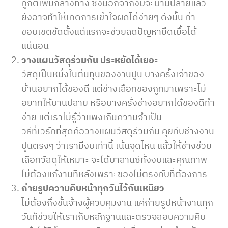
ถูกตีเพิ่มกลางทาง ซึ่งนอกจากงบจะบานปลายแล้ว
ยังอาจทำให้เกิดการเข้าใจผิดได้ง่ายๆ ดังนั้น ถ้า
ขอบเขตชัดตั้งแต่แรกจะช่วยลดปัญหายืดเยื้อได้
แน่นอน
วางแผนวัสดุร่วมกัน ประหยัดได้เยอะ
วัสดุเป็นหนึ่งในต้นทุนของงานปูน บางครั้งเจ้าของ
บ้านอยากได้ของดี แต่ช่างเลือกของถูกมาเพราะไม่
อยากให้บานปลาย หรือบางครั้งช่างอยากได้ของดีทำ
ง่าย แต่เราไม่รู้ว่าแพงเกินความจำเป็น
วิธีที่เวิร์กที่สุดคือวางแผนวัสดุร่วมกัน คุยกับช่างงาน
ปูนตรงๆ ว่าเรามีงบเท่านี้ เน้นจุดไหน แล้วให้ช่างช่วย
เลือกวัสดุให้เหมาะ จะได้บาลานซ์ทั้งงบและคุณภาพ
ไม่ต้องแก้งานทีหลังเพราะของไม่ตรงกับที่ต้องการ
ถ่ายรูปความคืบหน้าทุกวันไว้กันเหนียว
ไม่ต้องถึงขั้นจ้างผู้ควบคุมงาน แค่ถ่ายรูปหน้างานทุก
วันก็ช่วยให้เราเก็บหลักฐานและตรวจสอบความคืบ